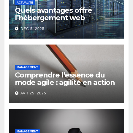
ACTUALITÉ
Quels avantages offre
l’hébergement web
moderne pour les
DÉC 5, 2025
entreprises ?
MANAGEMENT
Comprendre l’essence du
mode agile : agilité en action
AVR 25, 2025
MANAGEMENT