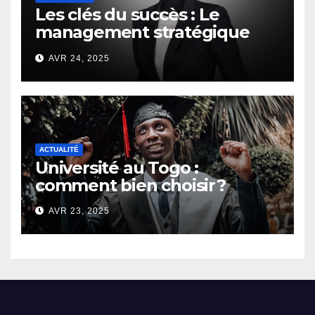
Les clés du succès : Le
management stratégique
d’un chef d’entreprise
AVR 24, 2025
ACTUALITÉ
Université au Togo :
comment bien choisir ?
AVR 23, 2025