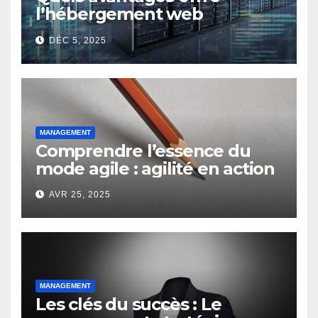
l’hébergement web
moderne pour les
DÉC 5, 2025
entreprises ?
MANAGEMENT
Comprendre l’essence du
mode agile : agilité en action
AVR 25, 2025
MANAGEMENT
Les clés du succès : Le