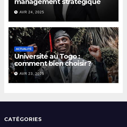
management stratégique
d’un chef d’entreprise
AVR 24, 2025
ACTUALITÉ
Université au Togo :
comment bien choisir ?
AVR 23, 2025
CATÉGORIES