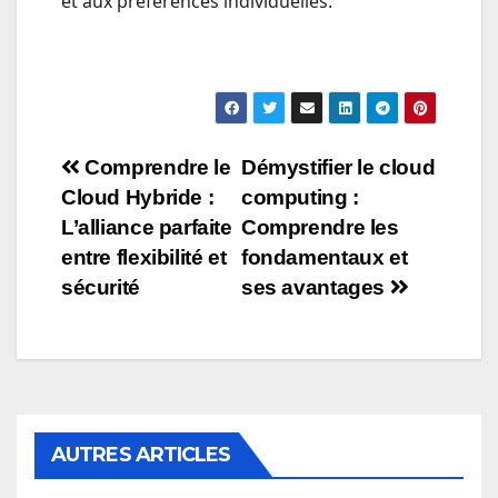
et aux préférences individuelles.
Navigation
Comprendre le
Démystifier le cloud
Cloud Hybride :
computing :
de
L’alliance parfaite
Comprendre les
l’article
entre flexibilité et
fondamentaux et
sécurité
ses avantages
AUTRES ARTICLES