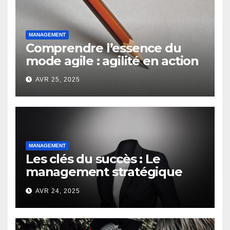
MANAGEMENT
Comprendre l’essence du
mode agile : agilité en action
AVR 25, 2025
MANAGEMENT
Les clés du succès : Le
management stratégique
d’un chef d’entreprise
AVR 24, 2025