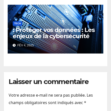
TECH
: Protéger vos données : Les
enjeux de la cybersécurité
dans le cloud
FÉV 4, 2025
Laisser un commentaire
Votre adresse e-mail ne sera pas publiée.
Les
champs obligatoires sont indiqués avec
*