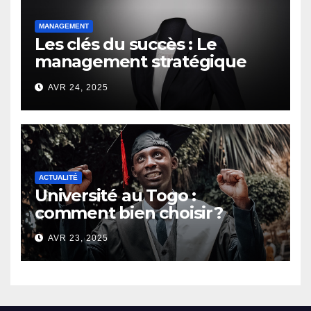
MANAGEMENT
Les clés du succès : Le
management stratégique
d’un chef d’entreprise
AVR 24, 2025
ACTUALITÉ
Université au Togo :
comment bien choisir ?
AVR 23, 2025