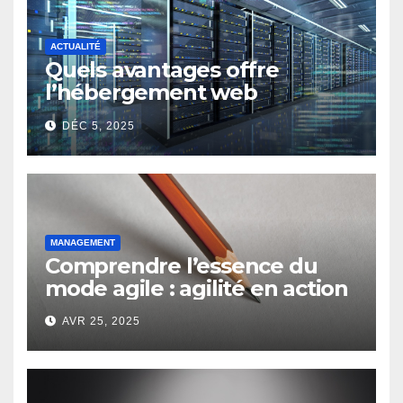
ACTUALITÉ
Quels avantages offre
l’hébergement web
moderne pour les
DÉC 5, 2025
entreprises ?
MANAGEMENT
Comprendre l’essence du
mode agile : agilité en action
AVR 25, 2025