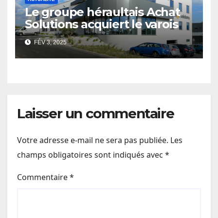
Le groupe héraultais Achat
Solutions acquiert le varois
Spock Gestion
FÉV 3, 2025
Laisser un commentaire
Votre adresse e-mail ne sera pas publiée.
Les
champs obligatoires sont indiqués avec
*
Commentaire
*