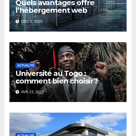
Quels avantages offre
l’hébergement web
moderne pour les
DÉC 5, 2025
entreprises ?
ACTUALITÉ
Université au Togo :
comment bien choisir ?
AVR 23, 2025
ACTUALITÉ