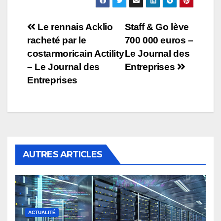
Navigation
Le rennais Acklio
Staff & Go lève
racheté par le
700 000 euros –
de
costarmoricain Actility
Le Journal des
l’article
– Le Journal des
Entreprises
Entreprises
AUTRES ARTICLES
ACTUALITÉ