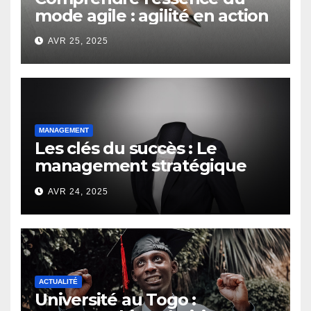
mode agile : agilité en action
AVR 25, 2025
MANAGEMENT
Les clés du succès : Le
management stratégique
d’un chef d’entreprise
AVR 24, 2025
ACTUALITÉ
Université au Togo :