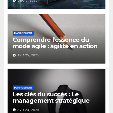
DÉC 5, 2025
entreprises ?
MANAGEMENT
Comprendre l’essence du
mode agile : agilité en action
AVR 25, 2025
MANAGEMENT
Les clés du succès : Le
management stratégique
d’un chef d’entreprise
AVR 24, 2025