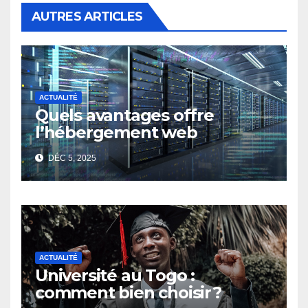
AUTRES ARTICLES
ACTUALITÉ
Quels avantages offre
l’hébergement web
moderne pour les
DÉC 5, 2025
entreprises ?
ACTUALITÉ
Université au Togo :
comment bien choisir ?