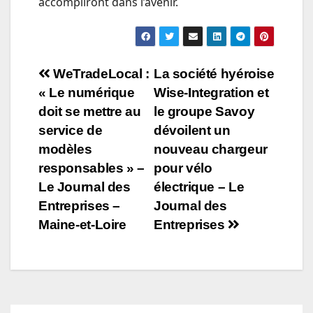
accompliront dans l’avenir.
Navigation
WeTradeLocal :
La société hyéroise
« Le numérique
Wise-Integration et
de
doit se mettre au
le groupe Savoy
l’article
service de
dévoilent un
modèles
nouveau chargeur
responsables » –
pour vélo
Le Journal des
électrique – Le
Entreprises –
Journal des
Maine-et-Loire
Entreprises